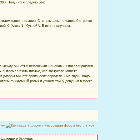
 380. Получится следующее:
овываем наше послание. Отсчитываем по часовой стрелке
ой X, буква N - буквой V. В итоге получаем:
ра между Минетт и немецкими шпионами. Они собираются
 пытаемся взять платье, нас застукала Минетт.
ым ударом Минетт произносит определенные звуки, надо
Смотрим финальный ролик и узнаем тайну девушки в маске.
уму
Код нашего баннера: