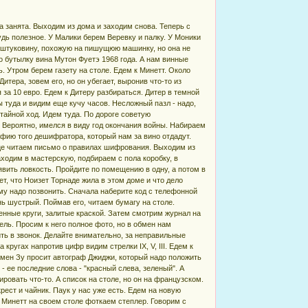
 занята. Выходим из дома и заходим снова. Теперь с
удь полезное. У Малики берем Веревку и палку. У Моники
ь штуковину, похожую на пишущюю машинку, но она не
 бутылку вина Мутон Фуетэ 1968 года. А нам винные
ь. Утром берем газету на столе. Едем к Минетт. Около
итера, зовем его, но он убегает, выронив что-то из
 за 10 евро. Едем к Дитеру разбираться. Дитер в темной
 туда и видим еще кучу часов. Несложный пазл - надо,
отайной ход. Идем туда. По дороге советую
. Вероятно, имелся в виду год окончания войны. Набираем
рафию того дешифратора, который нам за вино отдадут.
ице читаем письмо о правилах шифрования. Выходим из
аходим в мастерскую, подбираем с пола коробку, в
оявить ловкость. Пройдите по помещению в одну, а потом в
ет, что Ноизет Торнаде жила в этом доме и что дело
му надо позвонить. Сначала наберите код с телефонной
нь шустрый. Поймав его, читаем бумагу на столе.
енные круги, залитые краской. Затем смотрим журнал на
ель. Просим к него полное фото, но в обмен нам
ить в звонок. Делайте внимательно, за неправильные
кругах напротив цифр видим стрелки IX, V, III. Едем к
бмен Зу просит автограф Джиджи, который надо положить
- ее последние слова - "красный слева, зеленый". А
ровать что-то. А список на столе, но он на французском.
крест и чайник. Паук у нас уже есть. Едем на новую
 Минетт на своем столе фоткаем степлер. Говорим с