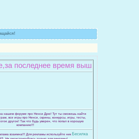
ащайся!
 последнее время вышло достаточно мно
на нашем форуме про Ненси Дрю! Тут ты сможешь найти
рам, все игры про Ненси, скрины, конкурсы, игры, тесты,
огое другое! Так что будь уверен, что попал в хорошую
компанию!!!
Бесилка
клама взаимна!!! Для рекламы используйте ник
45. Не регистрируйтесь только для рекламы!