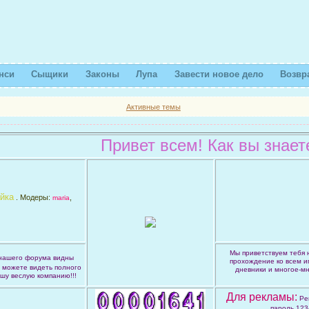
нси
Сыщики
Законы
Лупа
Завести новое дело
Возвр
Активные темы
Привет всем! Как вы знаете,за
йка
. Модеры:
,
maria
Мы приветствуем тебя 
 нашего форума видны
прохождение ко всем иг
 можете видеть полного
дневники и многое-мн
ашу веслую компанию!!!
Для рекламы:
Ре
пароль 123