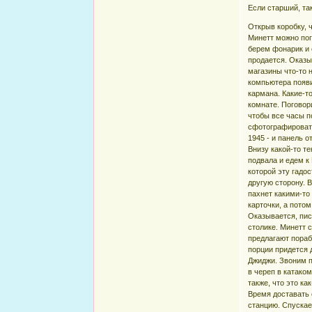
Если старший, та
Открыв коробку, 
Минетт можно пог
берем фонарик и 
продается. Оказы
магазины что-то н
компьютера появил
кармана. Какие-т
комнате. Поговор
чтобы все часы п
сфотографировать
1945 - и панель 
Внизу какой-то т
подвала и едем к
которой эту гадос
другую сторону. 
пахнет какими-то
карточки, а пото
Оказывается, пис
столике. Минетт 
предлагают пораб
порции придется д
Джиджи. Звоним п
в череп в катаком
также, что это к
Время доставать с
станцию. Спускае