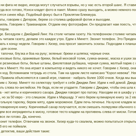
 ни фига не видно, иногда могут случаться взрывы, но у нас есть второй шанс. Я стави
гда все готово, Нэнси кладет фото в пакет. Можно сразу выходить, а можно немного по
ится синее яйцо. Подобный фокус был в Проклятии Блекмура.
ты, говорим с Дитером, берем со столика цифровой фотик и выходим.
Вилль. Говорим с Тракванаром. Отдаем ему фотографии. Он предлагает нам поесть, что
терли.
ge. Беседуем с Джейджей Линг. На столе читаем газету. На телефонном столике читае
ть читаем газету, делаем это каждое утро. Едем к Минетт. Звонит телефон. Это Прюде
ть к концу недели. Говорим с Хизер, она просит закончить эскизы. Подходим к план
и для осени.
: тапочки, блузка и боа на руку; зеленые: брюки и шляпка; черные очки.
 меховые боты, оранжевые брюки, белый меховой толик, сумка-ананас, маска и ушки за
ые резиновые боты, белые штаны, фиолетовая рубашка, черная сумка, желтый парик с 
ем к Минетт. Но она играет в компьютер и видеть никого не хочет. Говорим с Хизер, о
н код. Вспоминаем тетрадь из стола. Там на одном листе написано "Кэрол невежа". Нев
 Правила объясняются в самой игре, главное - набрать более 1000 очков. Когда мы вы
рим с Хизер. Минетт по селектору требует к себе Джиджи Линг. Идем к ней домой. Джи
ть слова по-английски. Не беда, если не угадаете. Говорим с Джиджи, чтобы она шла к
 - нет мяты и коричневого сахара. Джиджи говорит про патоку. Находим ее в шкафу у п
, но за 50 евро - это слишком. Идем к Маршаду. У него берем кулинарную книгу за 2 
гольную тарелку, берем мяту, едим мороженое. Едем печь печенье. На кухне кладем мя
 поваренную книгу. Коричневый сахар получается, если смешать полкружки обычного с
ем все ингридиенты в миску, готовое тесто кладем на противень слева от миски. Гот
все ли готово. Да, конечно.
вонит телефон. Отвечаем на звонок. Хизер куда-то свалила, можно попытаться открыть
б его не поймали.
детектив, ваши действия такие: