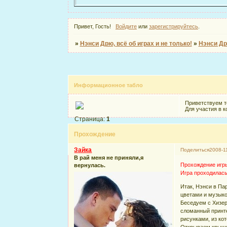
Привет, Гость!
Войдите
или
зарегистрируйтесь
.
»
Нэнси Дрю, всё об играх и не только!
»
Нэнси Др
Информационное табло
Приветствуем т
Для участия в 
Страница:
1
Прохождение
Зайка
Поделиться
2008-1
В рай меня не приняли,я
Прохождение игр
вернулась.
Игра проходилась
Итак, Нэнси в Па
цветами и музыко
Беседуем с Хизер
сломанный принте
рисунками, из ко
Открываем крышку 