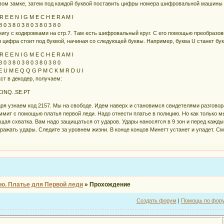
овом замке, затем под каждой буквой поставить цифры номера шифровальной машины
R E E N I G M E C H E R A M I
8 0 3 8 0 3 8 0 3 8 0 3 8 0
нигу с кодировками на стр.7. Там есть шифровальный круг. С его помощью преобраз
я цифра стоит под буквой, начиная со следующей буквы. Например, буква U станет букв
R E E N I G M E C H E R A M I
8 0 3 8 0 3 8 0 3 8 0 3 8 0
E U M E Q Q G P M C K M R D U I
ст в декодер, получаем:
N.CINQ..SE.PT
ря узнаем код 2157. Мы на свободе. Идем наверх и становимся свидетелями разгово
мит с помощью платья первой леди. Надо отнести платье в полицию. Но как только мы
ая схватка. Вам надо защищаться от ударов. Удары наносятся в 9 зон и перед кажд
тражать удары. Следите за уровнем жизни. В конце концов Минетт устанет и упадет. 
ю. Платье для Первой леди
»
Прохождение
Создать форум
|
Помощь по фор