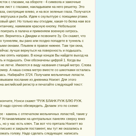
исток с глазами, на обороте - 4 символа и замочные
ем лист с глазами, накладываем на него решетку. Это
за, смотрящие влево, и на все зеленые глаза. Получатся
 вертушка и рыба. Идем к скульптуре с поющими ртами.
овый цвет. Но только мы отходим, какая-то белка нам все
фонтанчику, нажимаем красную кнопку. Небольшое
я поиграть в палача и применяем военную хитрось.
п. Вернитесь к Джиджи и позвоните Зу. Он скажет, что
о туннелям, вы рано или поздно попадете в туннель с
ыми окнами. Плывем в правое нижнее. Там три окна,
 Сейчас лучше вернуться на поверхность и подышать.
лке опять направо. В конце концов Вы найдете выход на
уть и подышать. Они обозначены цифрой 1. Когда вы
о не легче. Имеются в виду названия станций метро. Слова
 номер. А наша схема метро вместе со шмотками осталась
нулась. Набирайте 3724. Получаем мельничные лопасти.
вываем послание из дневника Ноизет. Для этого
 на английский регистр и печатайте следующий текст:
 закончите, Нэнси скажет "РУЖ БЛАНК РУЖ БЛЮ РУЖ.
надо срочно обезвредить. Делаем это по схеме:
ее - камень с отпечатком мельничных лопастей, такие у
? Устанавливаем на центральных панелях сверху вниз
 у нас есть ключ. Так вот что прятала Ноизетт во
и письмо и закрыли постамент, мы тут же оказались в
омать голову. Надо сделать следующее: написать