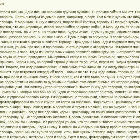
кие:
читаем письма. Одно письмо написано другими буквами. Пытаемся зайти к Минетт. Она
оворить. Опять выходим из дома и едем, например, в парк. Там можно купить что ниб
словарь. У Маршада - книгу о шифрах, водолазный костюм, тарелку. Пытаемся купит
вается, это дешифровщик, использовавшийся во время войны, и Маршад хочет за него
е попадались. Да и нет в них такого вина. Будем искать. Едем к Джиджи, ложимся спат
ась розовая записка. В ней все сказано. Едем в парк за попугаем. В парке замечаем Д
о часы и газетная вырезка о Ноизетт Торнаде. Проходим к Маршаду и покупаем попугая
ив с ним, узнаем про часы и про панель на стене рядом с аквариумом. Вставляем часы
оказывали 3 часа. Тогда из центральных часов появится синяя кукушка, и откроется п
 паука на стене, пригодится. Мы пришли к стене с панелью. Открыв ее, читаем слова
открылась. Берем книгу, на первой странице какая-то решетка, берем ее. Видим фотог
екст. Видимо, его надо расшифровать с помощью этой машинки. На следующей стран
 Минетт. Нас встречает очередной вопль. Только не это. Нам надо ловить тараканов. З
ть принесли и начинаем охоту. Ячеек всего 9, как и этих гадов ползучих. Придется пр
Вас переместят на локацию за рулонами с тканью, там лежит письмо, из которого следу
 сокровищами. Вот почему Дитер интересовался Ноизет. Внизу дан телефон, по которо
м номер Линн Менрик 559-555-68-38. Один из тараканов бегает по столу Минетт. Он оче
ьмо с угрозами послала Хизер. Разобравшись с тараканами, смотрим на большие кам
сфотографирована на фоне кругов, но картинка обрезана. Надо ехать к Тракванару в от
отать в кафе. Надо накладывать мороженое и фрукты в стакан, как на рисунке, и звон
ольше работать. Когда все сделано, идем к Тракванару, он показывает фотографию. На 
о телефону Зу - исследователю катакомб. Просим рассказать о символе Ноизетт. В о
бах. Звоним Линн Менрик. Из разговора узнаем что-то новое о Ноизет и самое главное 
ак-то связано с Дитером. Едем к нему. В обмен на информацию Дитер просит сфотографи
ловарь, благо, мы его купили заранее. Итак, нам нужны: степлер, паук, свеча, череп, 
мся в катакомбы. Фоткаем череп и свечу. Едем в парк, фотографируем крест. В офисе