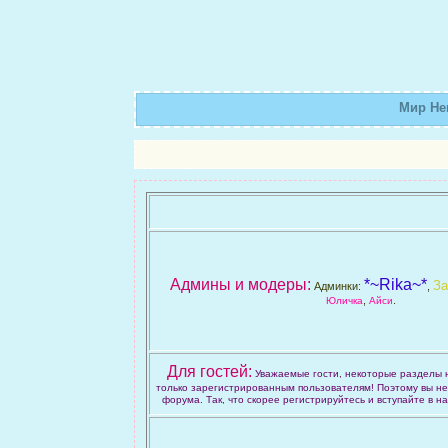
Мир Не
Админы и модеры:
*~Rika~*
За
Админки:
,
,
.
Юличка
Айси
Для гостей:
Уважаемые гости, некоторые разделы
только зарегистрированным пользователям! Поэтому вы не
форума. Так, что скорее регистрируйтесь и вступайте в н