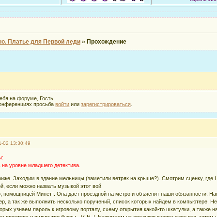
ю. Платье для Первой леди
»
Прохождение
ебя на форуме, Гость.
конференциях просьба
войти
или
зарегистрироваться
.
1-02 13:30:49
ы:
 на уровне младшего детектива.
риже. Заходим в здание мельницы (заметили ветряк на крыше?). Смотрим сценку, где Нэ
й, если можно назвать музыкой этот вой.
, помощницей Минетт. Она даст проездной на метро и объяснит наши обязанности. На
р, а так же выполнить несколько поручений, список которых найдем в компьютере. Не 
торых узнаем пароль к игровому порталу, схему открытия какой-то шкатулки, а также н
принтера и видим три буквы - V, H, I. Нажимаем на среднюю кнопку один раз, затем на