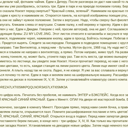
ы делали чай, фоткаем чайник. Едем к Дитеру. После разговора он даст нам какой-то л
ми мы уже разобрались, осталось три. Едем в парк и на природе поломаем голову. Бер
о сказала Ноизет перед смертью? "Красный слева, зеленый". Нажимаем на красные гла
одим к кресту и нажимаем их. Откроется панель, на которой изображены поющие рты,
ка они не займут нужное положение. Затем к вертушке. Надо, чтобы сверху был фиолет
напугать. Кликаем слева от вертушки. Ставим палку, к ней веревку и тарелку. Идем к 
ключ у нас. Едем к Джиджи. Говорим с ней, просим автограф, она не дает. Соглашаемс
дующие буквы: ZU MY LOVE JING. Этот листок отнесите в катакомбы и засуньте в чере
емся, поднимаем череп, нажимаем кнопку, идем в проход. Бойтесь полиции. Побегав п
. Придется нырять. Следите за кислородом. Попадаем в подводное помещение с кругл
аправо. Там Вентилятор, а перед ним - бутылка. Мутон фуэте, 1968 год. Ну надо же!
ся и плывем не направо к вентилятору, а прямо. Потом направо, мимо труб. На разви
конец тоннеля, ну, может быть, утонете пару раз. Там есть места, где можно вынырн
иметесь по лестнице, вы увидите знак Ноизет. Нэнси прочитает перевод, но нам с нег
ми цветами, то есть, каждая станция на линии разного цвета. Линии еще имеют свой
тоннеля. А плыть назад так не охота. Ладно, я не изверг. Я уже за вас сплавала и вер
ся почему-то легче. Едем в парк и меняем вино на шифровальную машину. Расшифро
елки на дисках в положение IX, V, III. Затем устанавливайте клавиатуру своего компа
REZA7LXTI0SMKPQQLNOR3AS7LXTI0SMK3A
это цифра ноль. Печатать без пробелов, не нажимать ЭНТЕР и БЭКСПЕЙС. Когда все
РАСНЫЙ СИНИЙ КРАСНЫЙ. Едем к Минетт. ОПА!! На двери её мастерской бомба. Её 
окончено, заходим в комнату Минетт. Проходим прямо, перед нами синяя бочка, а прав
авляем лопасти, открывается пазл. Помните расшифрованное послание и пять цветов
КРАСНЫЙ, СИНИЙ, КРАСНЫЙ. Открылся вход в подвал. Перед нами запертая дверь, но
остаменте берем письмо, в конце него - три цифры: X, IV, III. Как только мы прочитал
ая загадка Ноизет. Устанавливаем на декодере новые цифры. Затем надо немного пол