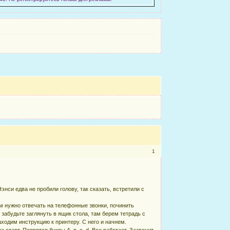
1
нси едва не пробили голову, так сказать, встретили с
м нужно отвечать на телефонные звонки, починить
забудьте заглянуть в ящик стола, там берем тетрадь с
аходим инструкцию к принтеру. С него и начнем.
 старт. Появятся буквы A, в, c, d. Все работает. Зазвонит