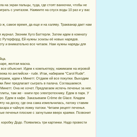
ла на экран пальцы, туда, где стоят ванночки, чтобы не
играть с унитазом. Нажмите на спуск воды 10 раз и у вас
 ж, самое время, да еще и на халяву. Тракванар дает нам
м журнал. Звоним Хуго Баттерли. Затем идем в комнату
нс Рутерфорд. Ей нужны эскизы её новых нарядов.
шету и внимательно все читаем. Нам нужны наряды для
йца.
каре, желтая маска.
на все объяснит. Идем к компьютеру, нажимаем на игровой
ежа по английски - rude. Итак, набираем "Carol Rude".
играем, идем к Минетт. Отдаем ей все покупки. Выходим
джи Линг предлагает сыграть в палача. Соглашаемся.
 Минетт. Она не хочет. Предлагаем испечь печенье за нее.
литы, там же - книги про электротехнику. Едем в парк. У
евро. Едем в кафе. Заказываем Crème de Glace. Кладем
ту на доску, где она сама измельчилась, патоку ставим
ахара и чайную ложку патоки. Читаем рецепт печенья.
овые печенья плоские с загнутыми вверх краями. Позвонит
 коробку Додо. Появились три картинки. Надо провести