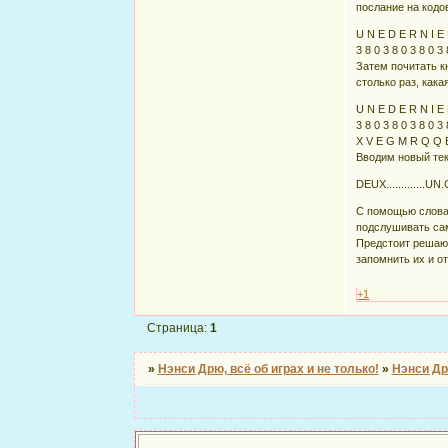
послание на код
U N E D E R N I E 
3 8 0 3 8 0 3 8 0 3 
Затем почитать к
столько раз, кака
U N E D E R N I E 
3 8 0 3 8 0 3 8 0 3 
X V E G M R Q Q 
Вводим новый тек
DEUX.............U
С помощью слова
подслушивать сам
Предстоит решающ
запомнить их и о
+1
Страница:
1
»
Нэнси Дрю, всё об играх и не только!
»
Нэнси Др