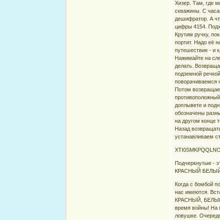
Хизер. Там, где м
скважины. С часа
дешифратор. А чт
цифры 4154. Подх
Крутим ручку, по
портит. Надо её 
путешествие - и 
Нажимайте на сле
делать. Возвраща
подземной речкой
поворачиваемся н
Потом возвращаем
противоположный 
доплывете и подн
обозначены разны
на другом конце 
Назад возвращать
устанавливаем стр
XTI0SMKPQQLNO
Подчеркнутые - 
КРАСНЫЙ БЕЛЫЙ К
Когда с бомбой п
нас имеются. Вст
КРАСНЫЙ, БЕЛЫЙ, 
время войны! На п
ловушке. Очередн