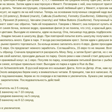
м на звонок. Затем идем в мастерскую к Минетт. Поговорим с ней, она попросит приго
до делать. Читаем инструкцию, спрашиваем, какой любимый цвет у Минетт, и просим на
рисует, не надето ли на ней платье. Теперь на основании полученных сведений надо вы
(10 potency), Breland (marsh), Callicula (Gaviforme), Fennelry (Gaviforme), Gibbering (2
cy), Pipsweet (8 potency), Varvaine (marshy) and Yellow Buttons (Gaviforme). Полученн
инетт зовет нас обратно. Чаёк ей понравился. Говорим с Минетт, она попросит купить
т синяя бочка, зеленое ведро, оранжевая фигня (я не поняла, что это), и красный диск
и цветами. Выходим из комнаты, идем на выход. Опа, письмецо под дверь подбросили.
. Кладем письмо в шкатулку Додо. При повторной попытке взять шкатулку получаем по 
 накопилось много. Едем в парк. У входа рассматриваем крест. Затем идем к девушке в
на рынке принято торговаться. За кольца можно заплатить всего 4 евро. Далее проходи
 21 евро. Он предлагает немного заработать. Соглашайтесь, 15 евро-то не лишние. Все
ть образцу. Сначала предлагается раскрасить Мону Лизу, а затем Букет цветов, но с ни
нив свой капитал, проходим дальше по парку. Около реки к нам спиной стоит девушка
 и оранжевый конус за 1 евро. Погуляв по парку, осматриваем питьевой фонтан с рыбк
 и синее, которые прикольно поют. Выходим из парка и едем в Rue du Bac.
 von Schwesterkrank. В русской версии его называют Диета. Хотя он Дитер. Итак, нам 
Около аквариума берем книгу и внимательно читаем. В принципе, там все написано. Ид
ке под ванночками, берем их по очереди и вставляем в увеличитель. Бумага уже запра
с закрепителем. Последовательность действий:
т.
ичитель на 2-5 секунд.
1 ванночку на 7-10 секунд.
 среднюю ванночку на 5 секунд.
3 ванночку на 8-12 секунд.
в в увеличителе.