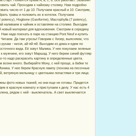
товить чай. Проходим к чайному столику. Нам подробно
звать число от 1 до 10. Получаем красный и 10. Смотрим,
брать травы и положить их в котелок. Получаем
2 potency), Hogbone (Gaviforme), Macrophylla (7 potency),
ый чай наливаем в чайник и оставляем на столике. Выходим
 ей новый материал для вдохновения. Смотрим в середину
. Нам надо поехать в парк на станцию Pont Neuf и купить
 Читаем. Да там угрозы! Говорим с Хизер, выясняем, что
рукам - низзя, ай-яй-яй. Выходим из дома и едем по
осточного вида. Её зовут Малика. У нее покупаем зеленые
м к мужчине, его зовут Маршад. У него берем синий футляр
го-то надо раскрасить картину в определенные цвета.
м возни много. Выбирайте Мону, с ней проще, а бабки те
 Моника. У нее берем Красную лампу (похожа на песочные
ой, ветряную мельницу с цветными лопастями и три лица:
нужны фото новых тканей, но они еще не готовы. Придется
ем в красную комнату и приступаем к делу. У нас есть 4
влена, рядом с ней - выключатель. А свет выключается