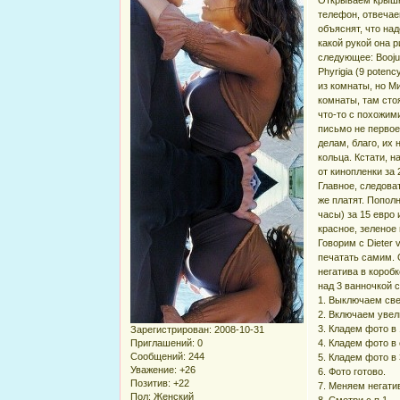
телефон, отвечае
объяснят, что на
какой рукой она 
следующее: Boojum 
Phyrigia (9 poten
из комнаты, но М
комнаты, там стоя
что-то с похожим
письмо не первое
делам, благо, их
кольца. Кстати, 
от кинопленки за
Главное, следова
же платят. Попол
часы) за 15 евро
красное, зеленое
Говорим с Dieter
печатать самим. 
негатива в короб
над 3 ванночкой 
1. Выключаем све
2. Включаем увел
3. Кладем фото в 
Зарегистрирован
: 2008-10-31
Приглашений:
0
4. Кладем фото в
Сообщений:
244
5. Кладем фото в 
Уважение:
+26
6. Фото готово.
Позитив:
+22
7. Меняем негати
Пол:
Женский
8. Смотри с п.1.