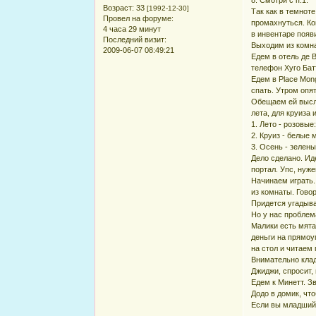
Возраст:
33
[1992-12-30]
Так как в темноте
Провел на форуме:
промахнуться. Ко
4 часа 29 минут
в инвентаре появ
Последний визит:
Выходим из комна
2009-06-07 08:49:21
Едем в отель де 
телефон Хуго Бат
Едем в Place Mon
спать. Утром опя
Обещаем ей высла
лета, для круиза 
1. Лето - розовые
2. Круиз - белые
3. Осень - зелен
Дело сделано. Ид
портал. Упс, нуже
Начинаем играть.
из комнаты. Гово
Придется угадыва
Но у нас проблема
Малики есть мята
деньги на прямоу
на стол и читаем
Внимательно клад
Джиджи, спросит, 
Едем к Минетт. З
Додо в домик, что
Если вы младший 