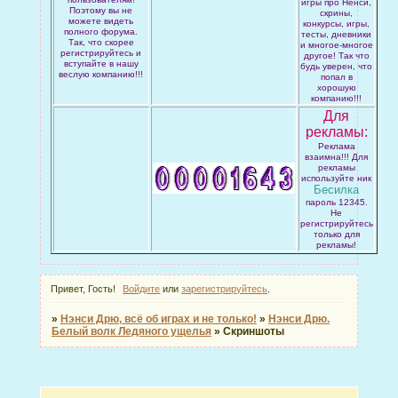
игры про Ненси,
Поэтому вы не
скрины,
можете видеть
конкурсы, игры,
полного форума.
тесты, дневники
Так, что скорее
и многое-многое
регистрируйтесь и
другое! Так что
вступайте в нашу
будь уверен, что
веслую компанию!!!
попал в
хорошую
компанию!!!
Для
рекламы:
Реклама
взаимна!!! Для
рекламы
используйте ник
Бесилка
пароль 12345.
Не
регистрируйтесь
только для
рекламы!
Привет, Гость!
Войдите
или
зарегистрируйтесь
.
»
Нэнси Дрю, всё об играх и не только!
»
Нэнси Дрю.
Белый волк Ледяного ущелья
»
Скриншоты