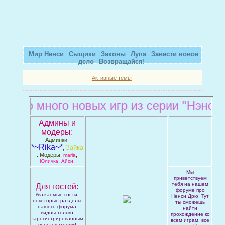
Мир Ненси
Сыщики
Законы
Лупа
Завести новое
дело
Возвращайся!
Активные темы
чно много новых игр из серии "Нэнси Д
Админы и
модеры:
Админки:
*~Rika~*
Зайка
,
. Модеры:
,
maria
,
.
Юличка
Айси
Мы
приветствуем
тебя на нашем
Для гостей:
форуме про
Уважаемые гости,
Ненси Дрю! Тут
некоторые разделы
ты сможешь
нашего форума
найти
видны только
прохождение ко
зарегистрированным
всем играм, все
пользователям!