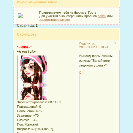
Информационное табло
Приветствуем тебя на форуме, Гость.
Для участия в конференциях просьба
войти
или
зарегистрироваться
.
Страница:
1
Скриншоты
1
Поделиться
*~Rika~*
2008-11-02 13:10:24
~A vot I yA~
Выкладываем скрины
из игры "Белый волк
ледяного ущелья".
0
Зарегистрирован
: 2008-11-02
Приглашений:
0
Сообщений:
676
Уважение:
+70
Позитив:
+36
Пол:
Женский
Возраст:
32
[1994-02-07]