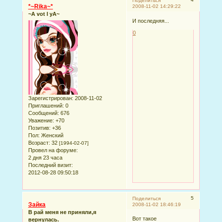
Поделиться
*~Rika~*
2008-11-02 14:29:22
~A vot I yA~
И последняя...
0
Зарегистрирован
: 2008-11-02
Приглашений:
0
Сообщений:
676
Уважение:
+70
Позитив:
+36
Пол:
Женский
Возраст:
32
[1994-02-07]
Провел на форуме:
2 дня 23 часа
Последний визит:
2012-08-28 09:50:18
5
Поделиться
Зайка
2008-11-02 18:46:19
В рай меня не приняли,я
Вот такое
вернулась.