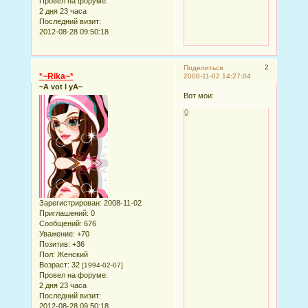
Провел на форуме:
2 дня 23 часа
Последний визит:
2012-08-28 09:50:18
2
Поделиться
*~Rika~*
2008-11-02 14:27:04
~A vot I yA~
Вот мои:
0
Зарегистрирован
: 2008-11-02
Приглашений:
0
Сообщений:
676
Уважение:
+70
Позитив:
+36
Пол:
Женский
Возраст:
32
[1994-02-07]
Провел на форуме:
2 дня 23 часа
Последний визит:
2012-08-28 09:50:18