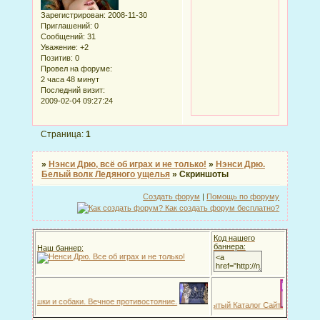
Зарегистрирован
: 2008-11-30
Приглашений:
0
Сообщений:
31
Уважение:
+2
Позитив:
0
Провел на форуме:
2 часа 48 минут
Последний визит:
2009-02-04 09:27:24
Страница:
1
»
Нэнси Дрю, всё об играх и не только!
»
Нэнси Дрю.
Белый волк Ледяного ущелья
»
Скриншоты
Создать форум
|
Помощь по форуму
Код нашего
баннера:
Наш баннер:
ый день!):