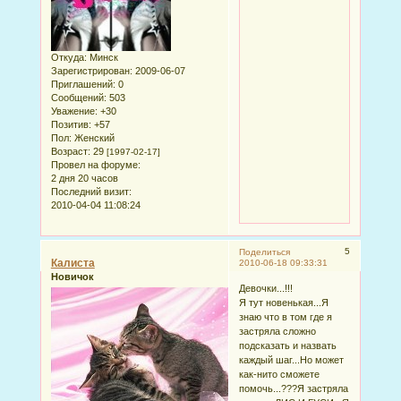
Откуда:
Минск
Зарегистрирован
: 2009-06-07
Приглашений:
0
Сообщений:
503
Уважение:
+30
Позитив:
+57
Пол:
Женский
Возраст:
29
[1997-02-17]
Провел на форуме:
2 дня 20 часов
Последний визит:
2010-04-04 11:08:24
5
Поделиться
Калиста
2010-06-18 09:33:31
Новичок
Девочки...!!!
Я тут новенькая...Я
знаю что в том где я
застряла сложно
подсказать и назвать
каждый шаг...Но может
как-нито сможете
помочь...???Я застряла