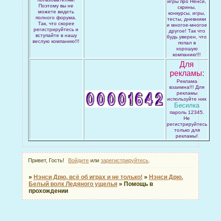
игры про Ненси,
Поэтому вы не
скрины,
можете видеть
конкурсы, игры,
полного форума.
тесты, дневники
Так, что скорее
и многое-многое
регистрируйтесь и
другое! Так что
вступайте в нашу
будь уверен, что
веслую компанию!!!
попал в
хорошую
компанию!!!
Для
рекламы:
Реклама
взаимна!!! Для
рекламы
используйте ник
Бесилка
пароль 12345.
Не
регистрируйтесь
только для
рекламы!
Привет, Гость!
Войдите
или
зарегистрируйтесь
.
»
Нэнси Дрю, всё об играх и не только!
»
Нэнси Дрю.
Белый волк Ледяного ущелья
»
Помощь в
прохождении