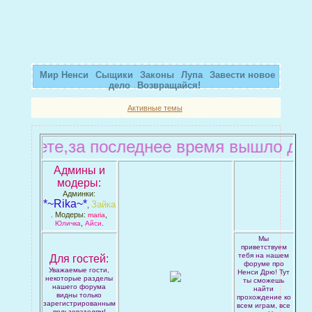
Мир Ненси
Сыщики
Законы
Лупа
Завести новое
дело
Возвращайся!
Активные темы
знаете,за последнее время вышло достат
Админы и
модеры:
Админки:
*~Rika~*
Зайка
,
. Модеры:
,
maria
,
.
Юличка
Айси
Мы
приветствуем
тебя на нашем
Для гостей:
форуме про
Уважаемые гости,
Ненси Дрю! Тут
некоторые разделы
ты сможешь
нашего форума
найти
видны только
прохождение ко
зарегистрированным
всем играм, все
пользователям!