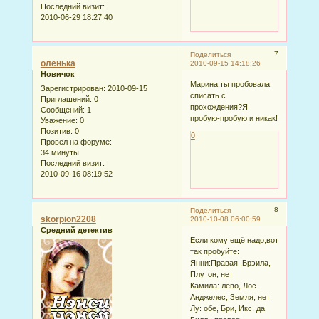
Последний визит:
2010-06-29 18:27:40
7
Поделиться
оленька
2010-09-15 14:18:26
Новичок
Марина.ты пробовала
Зарегистрирован
: 2010-09-15
списать с
Приглашений:
0
прохождения?Я
Сообщений:
1
пробую-пробую и никак!
Уважение:
0
Позитив:
0
0
Провел на форуме:
34 минуты
Последний визит:
2010-09-16 08:19:52
8
Поделиться
skorpion2208
2010-10-08 06:00:59
Средний детектив
Если кому ещё надо,вот
так пробуйте:
Янни:Правая ,Брэила,
Плутон, нет
Камила: лево, Лос -
Анджелес, Земля, нет
Лу: обе, Бри, Икс, да