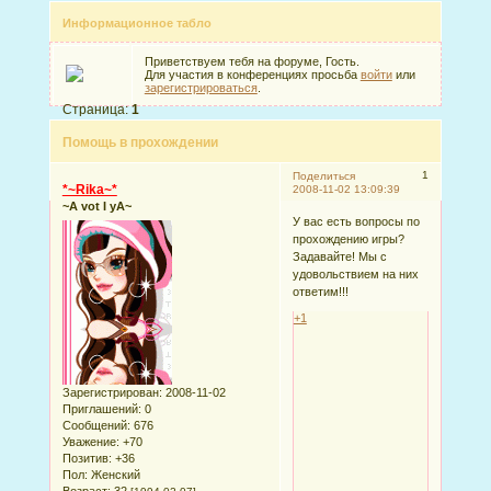
Информационное табло
Приветствуем тебя на форуме, Гость.
Для участия в конференциях просьба
войти
или
зарегистрироваться
.
Страница:
1
Помощь в прохождении
1
Поделиться
*~Rika~*
2008-11-02 13:09:39
~A vot I yA~
У вас есть вопросы по
прохождению игры?
Задавайте! Мы с
удовольствием на них
ответим!!!
+1
Зарегистрирован
: 2008-11-02
Приглашений:
0
Сообщений:
676
Уважение:
+70
Позитив:
+36
Пол:
Женский
Возраст:
32