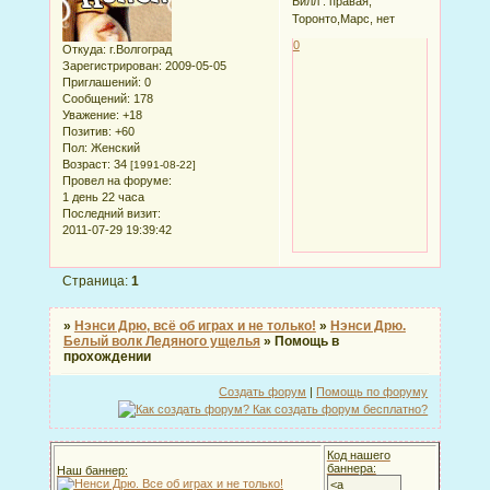
Билл : правая,
Торонто,Марс, нет
0
Откуда:
г.Волгоград
Зарегистрирован
: 2009-05-05
Приглашений:
0
Сообщений:
178
Уважение:
+18
Позитив:
+60
Пол:
Женский
Возраст:
34
[1991-08-22]
Провел на форуме:
1 день 22 часа
Последний визит:
2011-07-29 19:39:42
Страница:
1
»
Нэнси Дрю, всё об играх и не только!
»
Нэнси Дрю.
Белый волк Ледяного ущелья
»
Помощь в
прохождении
Создать форум
|
Помощь по форуму
Код нашего
баннера:
Наш баннер: