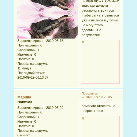
на игре ЛИС И ГУСИ...Я
знаю как должны
расспологаться гуси
чтобы загнать свинтуса
уже,а не лиса в угол,но
не могу этого
сделать...Не
получается...
Зарегистрирован
: 2010-06-18
0
Приглашений:
0
Сообщений:
1
Уважение:
0
Позитив:
0
Провел на форуме:
11 минут
Последний визит:
2010-09-19 06:13:57
6
Поделиться
Марина
2010-06-29 18:23:05
Новичок
помогите ответить на
Зарегистрирован
: 2010-06-29
вопросы тино
Приглашений:
0
Сообщений:
1
0
Уважение:
0
Позитив:
0
Провел на форуме:
8 минут