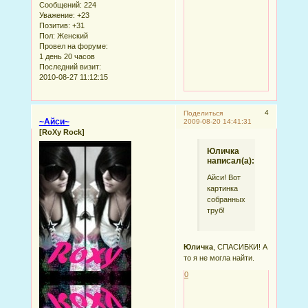
Сообщений:
224
Уважение:
+23
Позитив:
+31
Пол:
Женский
Провел на форуме:
1 день 20 часов
Последний визит:
2010-08-27 11:12:15
4
Поделиться
~Айси~
2009-08-20 14:41:31
[RoXy Rock]
Юличка
написал(а):
Айси! Вот
картинка
собранных
труб!
Юличка
, СПАСИБКИ! А
то я не могла найти.
0