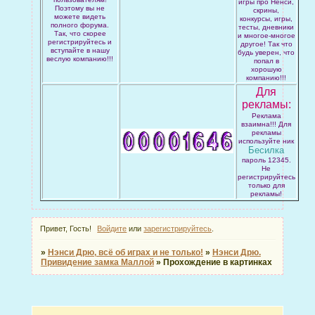
игры про Ненси,
Поэтому вы не
скрины,
можете видеть
конкурсы, игры,
полного форума.
тесты, дневники
Так, что скорее
и многое-многое
регистрируйтесь и
другое! Так что
вступайте в нашу
будь уверен, что
веслую компанию!!!
попал в
хорошую
компанию!!!
Для
рекламы:
Реклама
взаимна!!! Для
рекламы
используйте ник
Бесилка
пароль 12345.
Не
регистрируйтесь
только для
рекламы!
Привет, Гость!
Войдите
или
зарегистрируйтесь
.
»
Нэнси Дрю, всё об играх и не только!
»
Нэнси Дрю.
Привидение замка Маллой
»
Прохождение в картинках