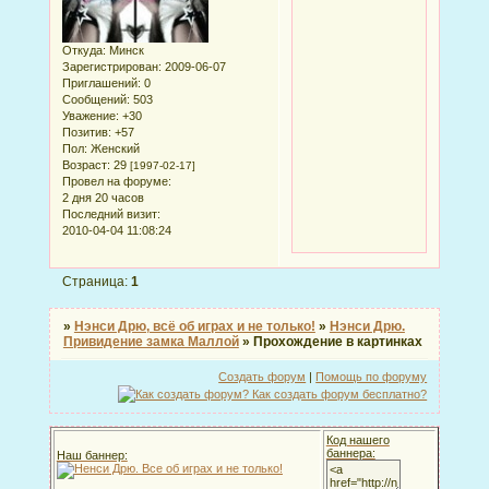
Откуда:
Минск
Зарегистрирован
: 2009-06-07
Приглашений:
0
Сообщений:
503
Уважение:
+30
Позитив:
+57
Пол:
Женский
Возраст:
29
[1997-02-17]
Провел на форуме:
2 дня 20 часов
Последний визит:
2010-04-04 11:08:24
Страница:
1
»
Нэнси Дрю, всё об играх и не только!
»
Нэнси Дрю.
Привидение замка Маллой
»
Прохождение в картинках
Создать форум
|
Помощь по форуму
Код нашего
баннера:
Наш баннер: