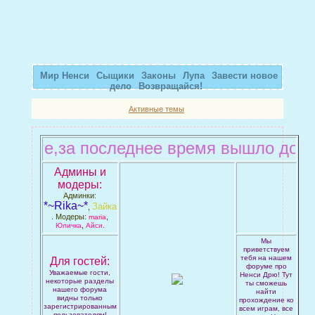
Мир Ненси
Сыщики
Законы
Лупа
Завести новое
дело
Возвращайся!
Активные темы
знаете,за последнее время вышло доста
Админы и
модеры:
Админки:
*~Rika~*
Зайка
,
. Модеры:
,
maria
,
.
Юличка
Айси
Мы
приветствуем
тебя на нашем
Для гостей:
форуме про
Уважаемые гости,
Ненси Дрю! Тут
некоторые разделы
ты сможешь
нашего форума
найти
видны только
прохождение ко
зарегистрированным
всем играм, все
пользователям!