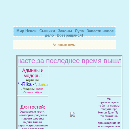
Мир Ненси
Сыщики
Законы
Лупа
Завести новое
дело
Возвращайся!
Активные темы
 вы знаете,за последнее время вышло до
Админы и
модеры:
Админки:
*~Rika~*
Зайка
,
. Модеры:
,
maria
,
.
Юличка
Айси
Мы
приветствуем
тебя на нашем
Для гостей:
форуме про
Уважаемые гости,
Ненси Дрю! Тут
некоторые разделы
ты сможешь
нашего форума
найти
видны только
прохождение ко
зарегистрированным
всем играм, все
пользователям!