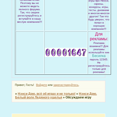
игры про Ненси,
Поэтому вы не
скрины,
можете видеть
конкурсы, игры,
полного форума.
тесты, дневники
Так, что скорее
и многое-многое
регистрируйтесь и
другое! Так что
вступайте в нашу
будь уверен, что
веслую компанию!!!
попал в
хорошую
компанию!!!
Для
рекламы:
Реклама
взаимна!!! Для
рекламы
используйте ник
Бесилка
пароль 12345.
Не
регистрируйтесь
только для
рекламы!
Привет, Гость!
Войдите
или
зарегистрируйтесь
.
»
Нэнси Дрю, всё об играх и не только!
»
Нэнси Дрю.
Белый волк Ледяного ущелья
»
Обсуждаем игру