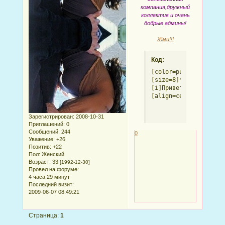
компания,дружный
коллектив и очень
добрые админы!
Жми!!!
Код:
[color=purple][align=
[size=8]*картинка кли
[i]Привет!Мы будем ра
[align=center][url=ht
Зарегистрирован
: 2008-10-31
Приглашений:
0
Сообщений:
244
0
Уважение:
+26
Позитив:
+22
Пол:
Женский
Возраст:
33
[1992-12-30]
Провел на форуме:
4 часа 29 минут
Последний визит:
2009-06-07 08:49:21
Страница:
1