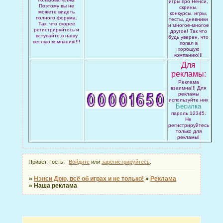
игры про Ненси,
Поэтому вы не
скрины,
можете видеть
конкурсы, игры,
полного форума.
тесты, дневники
Так, что скорее
и многое-многое
регистрируйтесь и
другое! Так что
вступайте в нашу
будь уверен, что
веслую компанию!!!
попал в
хорошую
компанию!!!
Для
рекламы:
Реклама
взаимна!!! Для
рекламы
используйте ник
Бесилка
пароль 12345.
Не
регистрируйтесь
только для
рекламы!
Привет, Гость!
Войдите
или
зарегистрируйтесь
.
»
Нэнси Дрю, всё об играх и не только!
»
Реклама
»
Наша реклама