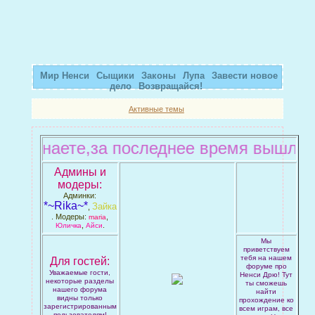
Мир Ненси
Сыщики
Законы
Лупа
Завести новое
дело
Возвращайся!
Активные темы
 вы знаете,за последнее время вышло до
Админы и
модеры:
Админки:
*~Rika~*
Зайка
,
. Модеры:
,
maria
,
.
Юличка
Айси
Мы
приветствуем
тебя на нашем
Для гостей:
форуме про
Уважаемые гости,
Ненси Дрю! Тут
некоторые разделы
ты сможешь
нашего форума
найти
видны только
прохождение ко
зарегистрированным
всем играм, все
пользователям!