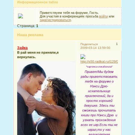
Информационное табло
Приветствуем тебя на форуме, Гость.
Для участия в конференциях просьба
войти
или
зарегистрироваться
.
Страница:
1
Наша реклама
1
Поделиться
Зайка
2009-03-14 13:59:00
В рай меня не приняли,я
вернулась.
*картинка кликабельна*
Привет!Мы будем
рады приветствовать
тебя на форуме о
Нэнси Дрю-
искательнице
приключений, да и
просто хорошей
девушке. Здесь ты
сможешь прочитать
книги про Нэнси Дрю и
узнать прохождения
всех ее игр.Если ты не
играл,то у нас
великолепная