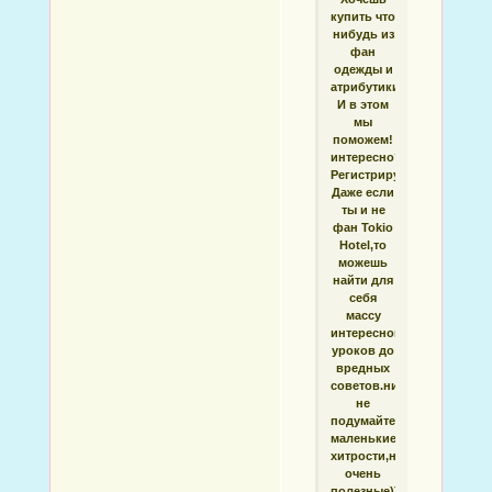
купить что
нибудь из
фан
одежды и
атрибутики?
И в этом
мы
поможем!
интересно?
Регистрируйся!
Даже если
ты и не
фан Tokio
Hotel,то
можешь
найти для
себя
массу
интересного(от
уроков до
вредных
советов.ничего
не
подумайте,просто
маленькие
хитрости,но
очень
полезные))