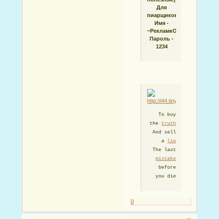
Для
пиарщиков:
Имя -
~РекламкО
Пароль -
1234
To buy
the
truth
And sell
a
lie
The last
mistake
before
you die
0