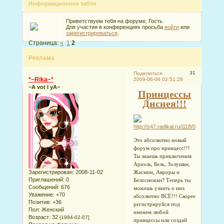
Информационное табло
Приветствуем тебя на форуме, Гость.
Для участия в конференциях просьба
войти
или
зарегистрироваться
.
Страница:
«
1
2
Реклама
31
Поделиться
*~Rika~*
2009-06-06 02:51:28
~A vot I yA~
Принцессы
Диснея!!!
Это абсолютно новый
форум про принцесс!!!
Ты знаешь приключения
Ариэль, Бель, Золушки,
Зарегистрирован
: 2008-11-02
Жасмин, Авроры и
Приглашений:
0
Белоснежки? Теперь ты
Сообщений:
676
можешь узнать о них
Уважение:
+70
абсолютно ВСЁ!!! Скорее
Позитив:
+36
регистрируйся под
Пол:
Женский
именем любой
Возраст:
32
[1994-02-07]
принцессы или создай