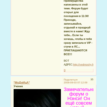
Приемущества
написанны в этой
теме. Форум будет
открыт для
посещения в 11:30!
Приходи,
записывайся,
отдыхай и празднуй
вместе в нами! Жду
тебя... Если ты
хочешь, чтобы я тебя
сразу записала в ViP -
стучи в ЛС...
ПРИГЛАШАЮТСЯ
ВСЕ!!!
ВОТ
АДРЕС:
http://vedmoshy.forumbb.ru/
0
35
Поделиться
*МоДнИцА*
2009-09-03 07:12:09
Ученик
Замечательный
форум о
Нэнси! Он
ещё совсем