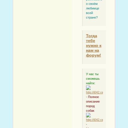
о своём
любимце
всей
стране?
Тогда
тебе
нужно к
нам на
форум!
У нас ты
сможешь
найти:
-
Полное
описание
пород
собак
-