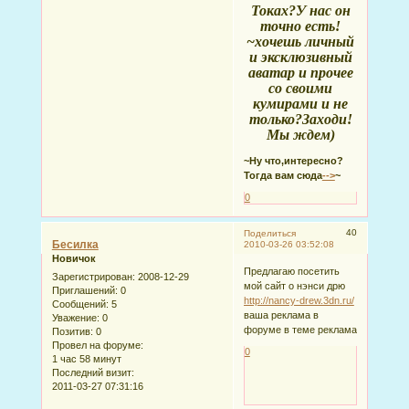
Токах?У нас он
точно есть!
~хочешь личный
и эксклюзивный
аватар и прочее
со своими
кумирами и не
только?Заходи!
Мы ждем)
~Ну что,интересно?
Тогда вам сюда
-->
~
0
40
Поделиться
Бесилка
2010-03-26 03:52:08
Новичок
Предлагаю посетить
Зарегистрирован
: 2008-12-29
мой сайт о нэнси дрю
Приглашений:
0
http://nancy-drew.3dn.ru/
Сообщений:
5
ваша реклама в
Уважение:
0
форуме в теме реклама
Позитив:
0
Провел на форуме:
0
1 час 58 минут
Последний визит:
2011-03-27 07:31:16