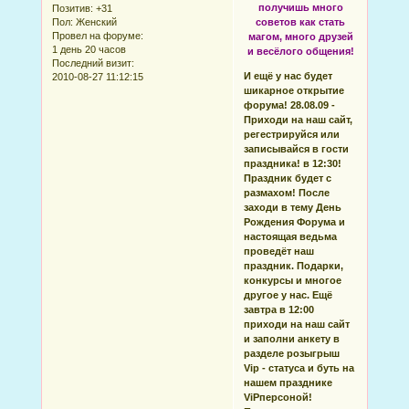
получишь много
Позитив:
+31
Пол:
Женский
советов как стать
Провел на форуме:
магом, много друзей
1 день 20 часов
и весёлого общения!
Последний визит:
И ещё у нас будет
2010-08-27 11:12:15
шикарное открытие
форума! 28.08.09 -
Приходи на наш сайт,
регестрируйся или
записывайся в гости
праздника! в 12:30!
Праздник будет с
размахом! После
заходи в тему День
Рождения Форума и
настоящая ведьма
проведёт наш
праздник. Подарки,
конкурсы и многое
другое у нас. Ещё
завтра в 12:00
приходи на наш сайт
и заполни анкету в
разделе розыгрыш
Vip - статуса и буть на
нашем празднике
ViPперсоной!