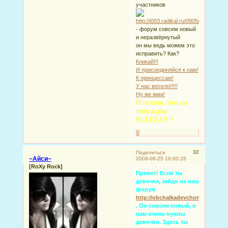
участников
- форум совсем новый
и неразвёрнутый
он мы ведь можем это
исправить? Как?
Кликай!!!
И присоединяйся к нам!
К принцессам!
У нас весело!!!!!
Ну же жми!
И помни, что сы
тебя ждём
ВСЕГДА!!!!
0
32
Поделиться
~Айси~
2009-06-25 10:00:26
[RoXy Rock]
Привет! Если ты
девочка, зайди на наш
форум
http://obchalkadevchonok.forumb
. Он совсем новый, и
нам очень нужны
девочки. Здесь ты