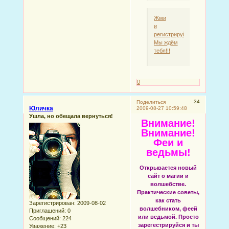
Жми
и
регистрируйся!
Мы ждём
тебя!!!
0
34
Поделиться
Юличка
2009-08-27 10:59:48
Ушла, но обещала вернуться!
Внимание!
Внимание!
Феи и
ведьмы!
Открывается новый
сайт о магии и
волшебстве.
Практические советы,
как стать
Зарегистрирован
: 2009-08-02
волшебником, феей
Приглашений:
0
или ведьмой. Просто
Сообщений:
224
зарегестрируйся и ты
Уважение:
+23