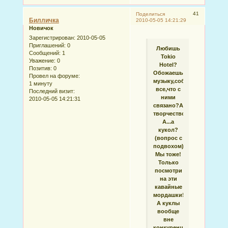
41
Поделиться
Билличка
2010-05-05 14:21:29
Новичок
Зарегистрирован
: 2010-05-05
Приглашений:
0
Любишь
Сообщений:
1
Tokio
Уважение:
0
Hotel?
Позитив:
0
Обожаешь
Провел на форуме:
музыку,собираешь
1 минуту
все,что с
Последний визит:
ними
2010-05-05 14:21:31
связано?А
творчество?
А...а
кукол?
(вопрос с
подвохом))
Мы тоже!
Только
посмотри
на эти
кавайные
мордашки!
А куклы
вообще
вне
конкуренции.Мы