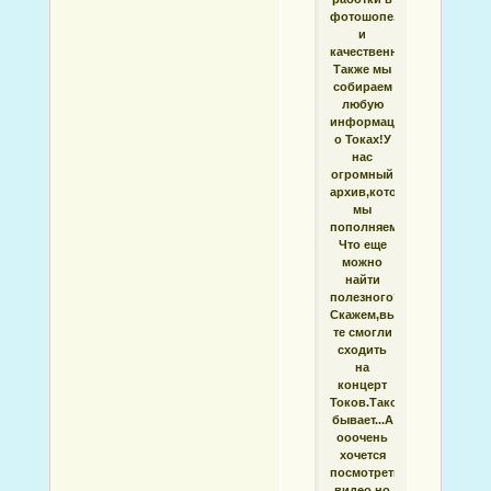
фотошопе.Быстро
и
качественно.
Также мы
собираем
любую
информацию
о Токах!У
нас
огромный
архив,который
мы
пополняем!
Что еще
можно
найти
полезного?
Скажем,вы
те смогли
сходить
на
концерт
Токов.Такое
бывает...А
ооочень
хочется
посмотреть
видео,но