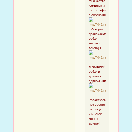
Множество
картинок и
фотографий
с собаками
-
История
происхождения
собак,
мифы и
легенды...
-
Любителей
собак и
друзей -
единомышленников
-
Рассказать
про своего
питомца
и многое-
многое
другое!