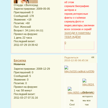
об этом
Откуда:
г.Волгоград
сериале:биографию
Зарегистрирован
: 2009-05-05
актёров и
Приглашений:
0
героев,интересные
Сообщений:
178
факты о съёмках
Уважение:
+18
сериала,фото и
Позитив:
+60
видио,аватары,заклинания,описан
Пол:
Женский
всех сезонов и серий!
Возраст:
34
[1991-08-22]
ЗАХОДИ К НАМ!!!МЫ
Провел на форуме:
ТЕБЯ ЖДЁМ!
1 день 22 часа
Последний визит:
0
2011-07-29 19:39:42
44
Поделиться
Бесилка
2010-12-30 06:45:34
Новичок
Зарегистрирован
: 2008-12-29
Приглашений:
0
Сообщений:
5
Уважение:
0
Позитив:
0
Провел на форуме:
1 час 58 минут
Событие,
Последний визит:
которого
2011-03-27 07:31:16
На
мы все
Cool
так