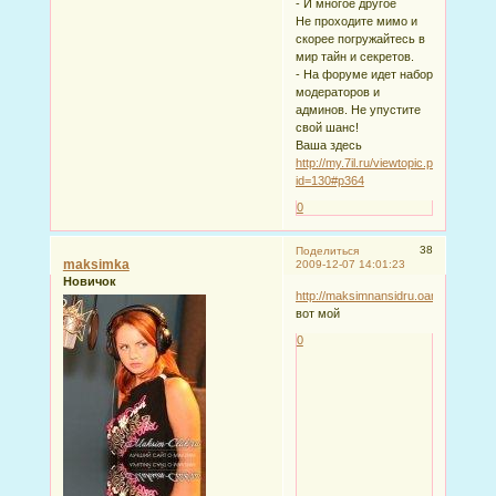
- И многое другое
Не проходите мимо и
скорее погружайтесь в
мир тайн и секретов.
- На форуме идет набор
модераторов и
админов. Не упустите
свой шанс!
Ваша здесь
http://my.7il.ru/viewtopic.php?
id=130#p364
0
38
Поделиться
maksimka
2009-12-07 14:01:23
Новичок
http://maksimnansidru.oanime.ru/
вот мой
0