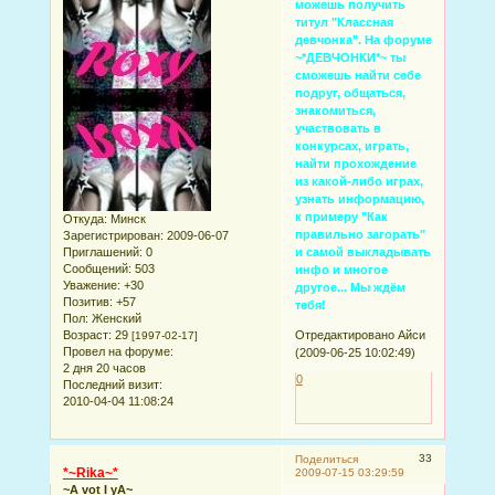
можешь получить
титул "Классная
девчонка". На форуме
~*ДЕВЧОНКИ*~ ты
сможешь найти себе
подруг, общаться,
знакомиться,
участвовать в
конкурсах, играть,
найти прохождение
из какой-либо играх,
узнать информацию,
к примеру "Как
Откуда:
Минск
правильно загорать"
Зарегистрирован
: 2009-06-07
Приглашений:
0
и самой выкладывать
Сообщений:
503
инфо и многое
Уважение:
+30
другое... Мы ждём
Позитив:
+57
тебя!
Пол:
Женский
Возраст:
29
Отредактировано Айси
[1997-02-17]
Провел на форуме:
(2009-06-25 10:02:49)
2 дня 20 часов
0
Последний визит:
2010-04-04 11:08:24
33
Поделиться
*~Rika~*
2009-07-15 03:29:59
~A vot I yA~