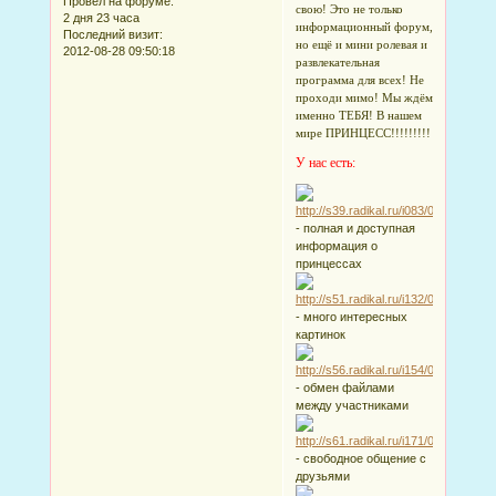
Провел на форуме:
свою! Это не только
2 дня 23 часа
информационный форум,
Последний визит:
но ещё и мини ролевая и
2012-08-28 09:50:18
развлекательная
программа для всех! Не
проходи мимо! Мы ждём
именно ТЕБЯ! В нашем
мире ПРИНЦЕСС!!!!!!!!!
У нас есть:
- полная и доступная
информация о
принцессах
- много интересных
картинок
- обмен файлами
между участниками
- свободное общение с
друзьями