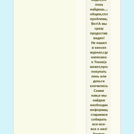
пока
найдешь...в
общем,сплошная
проблема,верно?
Вот!А мы
сразу
предоставляем
видео!
Не нашел
в киоске
журнал,где
написано
о Токах(а
может,просто
покупать
лень или
деньги
кончились...)?
Скажи
нам,и мы
найдем
необходимую
информацию,т.к.
стараемся
собирать
все-все-
все о них!
Хочешь