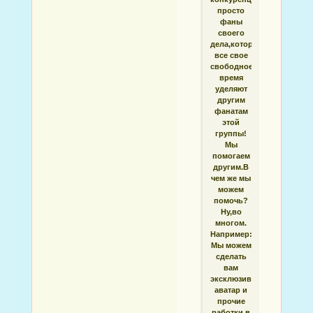
просто
фаны
своего
дела,которые
все свое
свободное
время
уделяют
другим
фанатам
этой
группы!
Мы
помогаем
другим.В
чем же мы
можем
помочь?
Ну,во
многом.
Например:
Мы можем
сделать
вам
эксклюзивный
аватар и
прочие
работки в