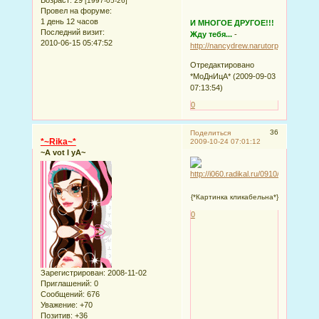
Возраст:
29
[1997-05-26]
Провел на форуме:
1 день 12 часов
И МНОГОЕ ДРУГОЕ!!!
Последний визит:
Жду тебя...
-
2010-06-15 05:47:52
http://nancydrew.narutorpg.ru/
Отредактировано
*МоДнИцА* (2009-09-03
07:13:54)
0
36
Поделиться
*~Rika~*
2009-10-24 07:01:12
~A vot I yA~
{*Картинка кликабельна*}
0
Зарегистрирован
: 2008-11-02
Приглашений:
0
Сообщений:
676
Уважение:
+70
Позитив:
+36