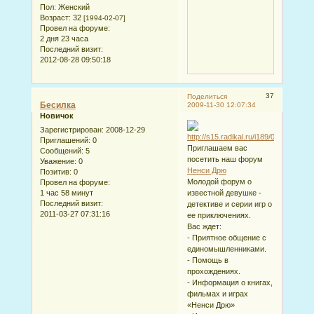
Пол:
Женский
Возраст:
32
[1994-02-07]
Провел на форуме:
2 дня 23 часа
Последний визит:
2012-08-28 09:50:18
37
Поделиться
Бесилка
2009-11-30 12:07:34
Новичок
Зарегистрирован
: 2008-12-29
Приглашений:
0
Приглашаем вас
Сообщений:
5
посетить наш форум
Уважение:
0
Ненси Дрю
Позитив:
0
Молодой форум о
Провел на форуме:
1 час 58 минут
известной девушке -
Последний визит:
детективе и серии игр о
2011-03-27 07:31:16
ее приключениях.
Вас ждет:
- Приятное общение с
единомышленниками.
- Помощь в
прохождениях.
- Информация о книгах,
фильмах и играх
«Ненси Дрю»