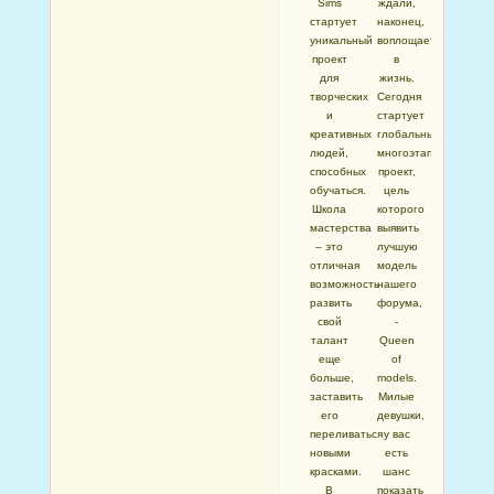
Sims
ждали,
стартует
наконец,
уникальный
воплощается
проект
в
для
жизнь.
творческих
Сегодня
и
стартует
креативных
глобальный
людей,
многоэтапный
способных
проект,
обучаться.
цель
Школа
которого
мастерства
выявить
– это
лучшую
отличная
модель
возможность
нашего
развить
форума,
свой
-
талант
Queen
еще
of
больше,
models.
заставить
Милые
его
девушки,
переливаться
у вас
новыми
есть
красками.
шанс
В
показать