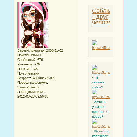
Собака
- друг
человека
Зарегистрирован
: 2008-11-02
Приглашений:
0
Сообщений:
676
Уважение:
+70
Позитив:
+36
Пол:
Женский
-
Ты
Возраст:
32
[1994-02-07]
любишь
Провел на форуме:
2 дня 23 часа
собак?
Последний визит:
2012-08-28 09:50:18
-
Хочешь
узнать о
них что-то
новое?
-
Желаешь
рассказать