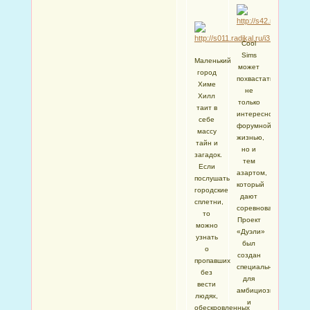
Сool
Sims
Маленький
может
город
похвастаться
Химе
не
Хилл
только
таит в
интересной
себе
форумной
массу
жизнью,
тайн и
но и
загадок.
тем
Если
азартом,
послушать
который
городские
дают
сплетни,
соревнования.
то
Проект
можно
«Дуэли»
узнать
был
о
создан
пропавших
специально
без
для
вести
амбициозных
людях,
и
обескровленных