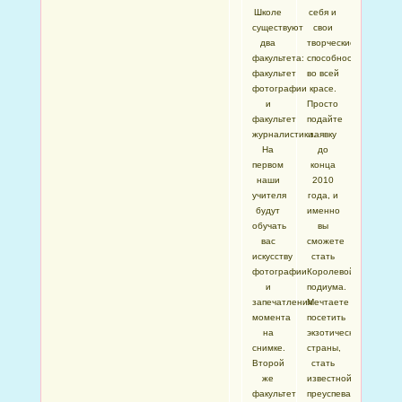
Школе
себя и
существуют
свои
два
творческие
факультета:
способности
факультет
во всей
фотографии
красе.
и
Просто
факультет
подайте
журналистики.
заявку
На
до
первом
конца
наши
2010
учителя
года, и
будут
именно
обучать
вы
вас
сможете
искусству
стать
фотографии
Королевой
и
подиума.
запечатления
Мечтаете
момента
посетить
на
экзотические
снимке.
страны,
Второй
стать
же
известной,
факультет
преуспевающей