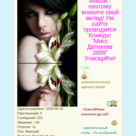
новый -
поэтому
вносите свой
вклад! На
сайте
проводится
Конкурс
"Мисс
Детектив
2009"
Учасвуйте!
У нас:
-
доброжелательная
админестрация
Зарегистрирован
: 2009-06-19
-
ПазитиФФная
Приглашений:
0
компания друзей!
Сообщений:
223
Уважение:
+34
Позитив:
+5
-
замечательный
Пол:
Женский
стиль... Он особенный!