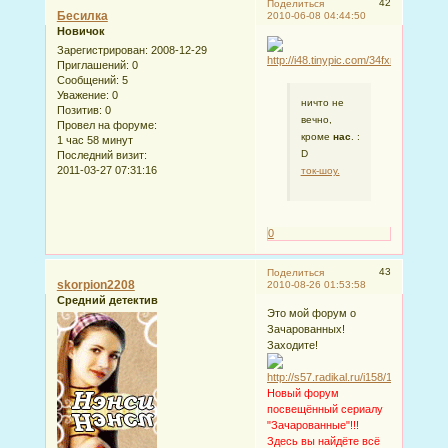
42
Поделиться
Бесилка
2010-06-08 04:44:50
Новичок
Зарегистрирован
: 2008-12-29
Приглашений:
0
Сообщений:
5
Уважение:
0
ничто не
Позитив:
0
вечно,
Провел на форуме:
кроме
нас
. :
1 час 58 минут
D
Последний визит:
2011-03-27 07:31:16
ток-шоу.
0
43
Поделиться
skorpion2208
2010-08-26 01:53:58
Средний детектив
Это мой форум о
Зачарованных!
Заходите!
Новый форум
посвещённый сериалу
"Зачарованные"!!!
Здесь вы найдёте всё