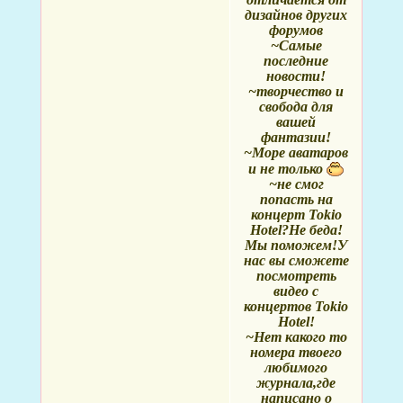
дизайнов других
форумов
~Самые
последние
новости!
~творчество и
свобода для
вашей
фантазии!
~Море аватаров
и не только
~не смог
попасть на
концерт Tokio
Hotel?Не беда!
Мы поможем!У
нас вы сможете
посмотреть
видео с
концертов Tokio
Hotel!
~Нет какого то
номера твоего
любимого
журнала,где
написано о