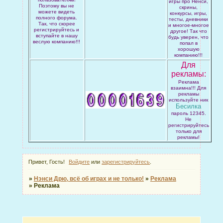
игры про Ненси,
Поэтому вы не
скрины,
можете видеть
конкурсы, игры,
полного форума.
тесты, дневники
Так, что скорее
и многое-многое
регистрируйтесь и
другое! Так что
вступайте в нашу
будь уверен, что
веслую компанию!!!
попал в
хорошую
компанию!!!
Для
рекламы:
Реклама
взаимна!!! Для
рекламы
используйте ник
Бесилка
пароль 12345.
Не
регистрируйтесь
только для
рекламы!
Привет, Гость!
Войдите
или
зарегистрируйтесь
.
»
Нэнси Дрю, всё об играх и не только!
»
Реклама
»
Реклама