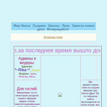
Мир Ненси
Сыщики
Законы
Лупа
Завести новое
дело
Возвращайся!
Активные темы
,за последнее время вышло достаточно 
Админы и
модеры:
Админки:
*~Rika~*
Зайка
,
. Модеры:
,
maria
,
.
Юличка
Айси
Мы
приветствуем
тебя на нашем
Для гостей:
форуме про
Уважаемые гости,
Ненси Дрю! Тут
некоторые разделы
ты сможешь
нашего форума
найти
видны только
прохождение ко
зарегистрированным
всем играм, все
пользователям!